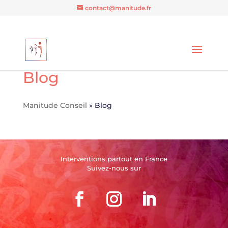
contact@manitude.fr
Blog
Manitude Conseil
»
Blog
Interventions partout en France
Suivez-nous sur