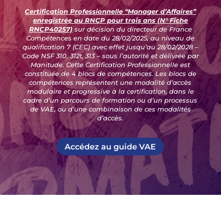
Certification Professionnelle “Manager d’Affaires”
enregistrée au RNCP pour trois ans (N° Fiche
RNCP40257)
sur décision du directeur de France
Compétences en date du 28/02/2025, au niveau de
qualification 7 (CEC) avec effet jusqu’au 28/02/2028 –
Code NSF 310, 312t, 313 – sous l’autorité et délivrée par
Manitude. Cette Certification Professionnelle est
constituée de 4 blocs de compétences. Les blocs de
compétences représentent une modalité d’accès
modulaire et progressive à la certification, dans le
cadre d’un parcours de formation ou d’un processus
de VAE, ou d’une combinaison de ces modalités
d’accès.
Accédez au guide VAE